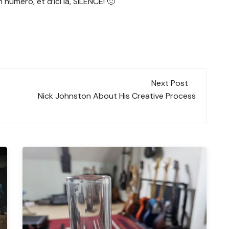
 numéro, et d’ici là, SILENCE! 🙂
Next Post
Nick Johnston About His Creative Process