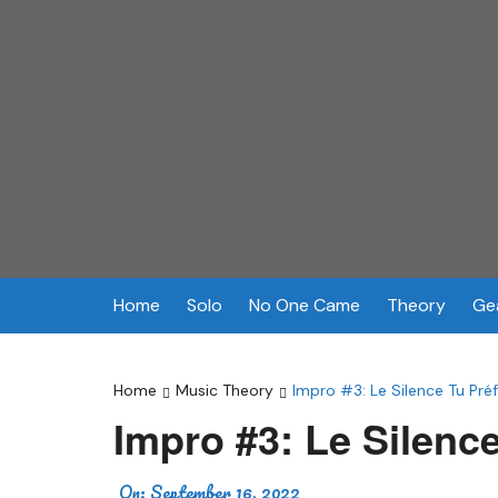
Skip
to
content
Home
Solo
No One Came
Theory
Ge
Home
Music Theory
Impro #3: Le Silence Tu Pré
Impro #3: Le Silenc
On:
September 16, 2022