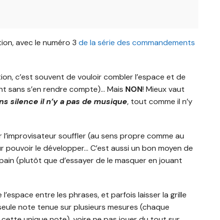
ation, avec le numéro 3
de la série des commandements
tion, c’est souvent de vouloir combler l’espace et de
vent sans s’en rendre compte)… Mais
NON
! Mieux vaut
ns silence il n’y a pas de musique
, tout comme il n’y
r l’improvisateur souffler (au sens propre comme au
our pouvoir le développer… C’est aussi un bon moyen de
 pain (plutôt que d’essayer de le masquer en jouant
l’espace entre les phrases, et parfois laisser la grille
seule note tenue sur plusieurs mesures (chaque
ette unique note), voire ne pas jouer du tout sur