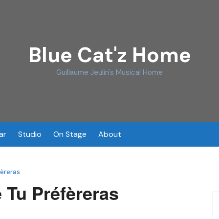
Blue Cat'z Home
Guillaume Jeulin's Musical Home
ar
Studio
On Stage
About
fèreras
e Tu Préfèreras