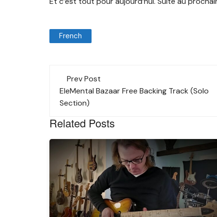
Et c’est tout pour aujourd’hui. Suite au prochain
French
Post
Prev Post
navigation
EleMental Bazaar Free Backing Track (Solo
Section)
Related Posts