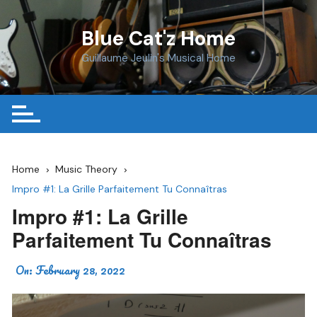
Skip
to
Blue Cat'z Home
content
Guillaume Jeulin's Musical Home
Home
Music Theory
Impro #1: La Grille Parfaitement Tu Connaîtras
Impro #1: La Grille
Parfaitement Tu Connaîtras
On:
February 28, 2022